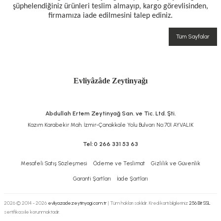
şüphelendiğiniz ürünleri teslim almayıp, kargo görevlisinden,
firmamıza iade edilmesini talep ediniz.
Tüm Sayfalar
Evliyâzâde Zeytinyağı
Abdullah Ertem Zeytinyağ San. ve Tic. Ltd. Şti.
Kazım Karabekir Mah. İzmir-Çanakkale Yolu Bulvarı No:701 AYVALIK
Tel:
0 266 331 53 63
Mesafeli Satış Sözleşmesi
Ödeme ve Teslimat
Gizlilik ve Güvenlik
Garanti Şartları
İade Şartları
2026 © 2014 - 2026
evliyazadezeytinyagi.com.tr
| Tüm hakları saklıdır. Kredi kartı bilgileriniz
256 Bit SSL
sertifikası ile korunmaktadır.