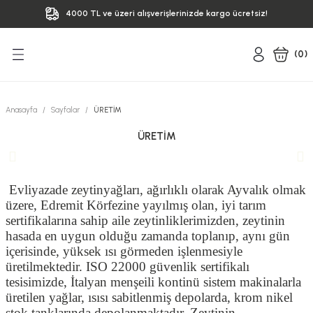
4000 TL ve üzeri alışverişlerinizde kargo ücretsiz!
Geri Dön
(
0
)
uk Sıkım
Anasayfa
Sayfalar
ÜRETİM
uk Sıkım
ÜRETİM
ik
Evliyazade zeytinyağları, ağırlıklı olarak Ayvalık olmak
üzere, Edremit Körfezine yayılmış olan, iyi tarım
sertifikalarına sahip aile zeytinliklerimizden, zeytinin
hasada en uygun olduğu zamanda toplanıp, aynı gün
içerisinde, yüksek ısı görmeden işlenmesiyle
üretilmektedir. ISO 22000 güvenlik sertifikalı
tesisimizde, İtalyan menşeili kontinü sistem makinalarla
üretilen yağlar, ısısı sabitlenmiş depolarda, krom nikel
stok tanklarında depolanmaktadır. Zeytinin