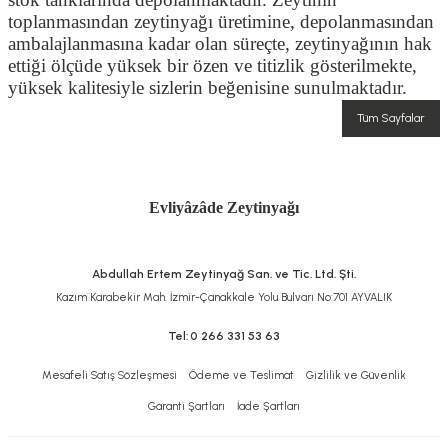
toplanmasından zeytinyağı üretimine, depolanmasından
ambalajlanmasına kadar olan süreçte, zeytinyağının hak
ettiği ölçüde yüksek bir özen ve titizlik gösterilmekte,
yüksek kalitesiyle sizlerin beğenisine sunulmaktadır.
Tüm Sayfalar
Evliyâzâde Zeytinyağı
Abdullah Ertem Zeytinyağ San. ve Tic. Ltd. Şti.
Kazım Karabekir Mah. İzmir-Çanakkale Yolu Bulvarı No:701 AYVALIK
Tel:
0 266 331 53 63
Mesafeli Satış Sözleşmesi
Ödeme ve Teslimat
Gizlilik ve Güvenlik
Garanti Şartları
İade Şartları