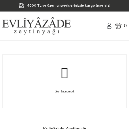
4000 TL ve üzeri alışverişlerinizde kargo ücretsiz!
(
)
Ürün Bulunamadı.
Evliyâzâde Zeytinyağı