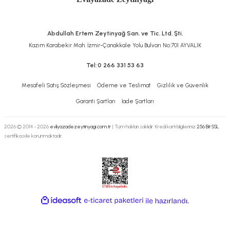
Abdullah Ertem Zeytinyağ San. ve Tic. Ltd. Şti.
Kazım Karabekir Mah. İzmir-Çanakkale Yolu Bulvarı No:701 AYVALIK
Tel:
0 266 331 53 63
Mesafeli Satış Sözleşmesi
Ödeme ve Teslimat
Gizlilik ve Güvenlik
Garanti Şartları
İade Şartları
2026 © 2014 - 2026
evliyazadezeytinyagi.com.tr
| Tüm hakları saklıdır. Kredi kartı bilgileriniz
256 Bit SSL
sertifikası ile korunmaktadır.
ideasoft
ile
e-
hazırlandı.
ticaret
paketleri